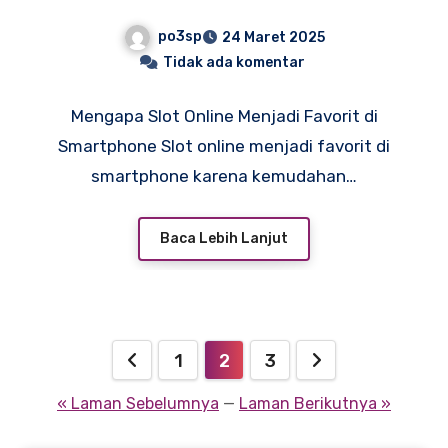
po3sp
24 Maret 2025
Tidak ada komentar
Mengapa Slot Online Menjadi Favorit di
Smartphone Slot online menjadi favorit di
smartphone karena kemudahan…
Baca Lebih Lanjut
Paginasi
1
2
3
pos
« Laman Sebelumnya
—
Laman Berikutnya »