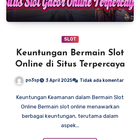
SLOT
Keuntungan Bermain Slot
Online di Situs Terpercaya
po3sp
3 April 2025
Tidak ada komentar
Keuntungan Keamanan dalam Bermain Slot
Online Bermain slot online menawarkan
berbagai keuntungan, terutama dalam
aspek…