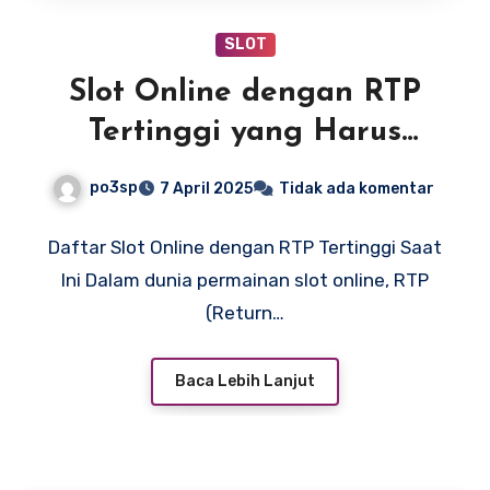
SLOT
Slot Online dengan RTP
Tertinggi yang Harus
Kamu Coba
po3sp
7 April 2025
Tidak ada komentar
Daftar Slot Online dengan RTP Tertinggi Saat
Ini Dalam dunia permainan slot online, RTP
(Return…
Baca Lebih Lanjut