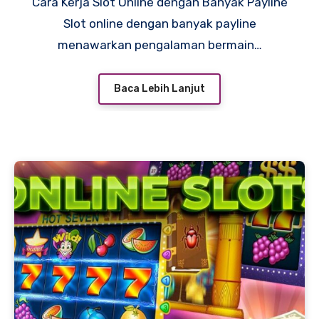
Cara Kerja Slot Online dengan Banyak Payline
Slot online dengan banyak payline
menawarkan pengalaman bermain…
Baca Lebih Lanjut