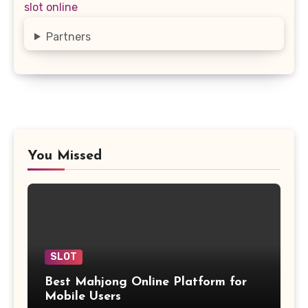
slot online
Partners
You Missed
SLOT
Best Mahjong Online Platform for
Mobile Users