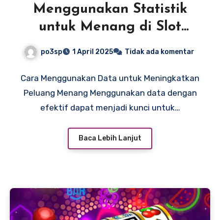
Menggunakan Statistik
untuk Menang di Slot
Online
po3sp
1 April 2025
Tidak ada komentar
Cara Menggunakan Data untuk Meningkatkan
Peluang Menang Menggunakan data dengan
efektif dapat menjadi kunci untuk…
Baca Lebih Lanjut