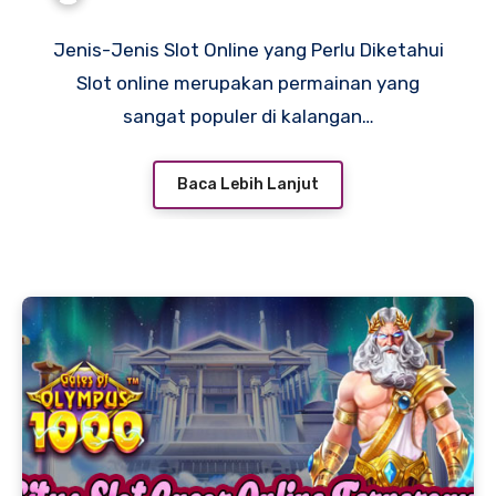
Jenis-Jenis Slot Online yang Perlu Diketahui
Slot online merupakan permainan yang
sangat populer di kalangan…
Baca Lebih Lanjut