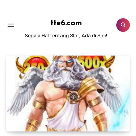
Lewati
ke
konten
tte6.com
Segala Hal tentang Slot, Ada di Sini!