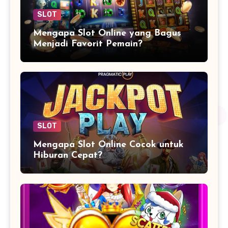
SLOT
Mengapa Slot Online yang Bagus
Menjadi Favorit Pemain?
SLOT
Mengapa Slot Online Cocok untuk
Hiburan Cepat?