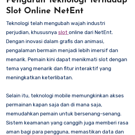
Pengaruh Teknologi Terhadap
Slot Online NetEnt
Teknologi telah mengubah wajah industri
perjudian, khususnya
slot
online dari NetEnt.
Dengan inovasi dalam grafis dan animasi,
pengalaman bermain menjadi lebih imersif dan
menarik. Pemain kini dapat menikmati slot dengan
tema yang menarik dan fitur interaktif yang
meningkatkan keterlibatan.
Selain itu, teknologi mobile memungkinkan akses
permainan kapan saja dan di mana saja,
memudahkan pemain untuk bersenang-senang.
Sistem keamanan yang canggih juga memberi rasa
aman bagi para pengguna, memastikan data dan