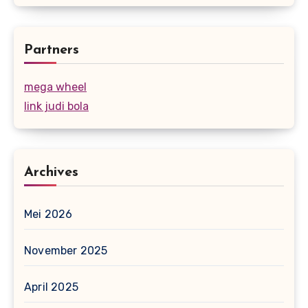
Partners
mega wheel
link judi bola
Archives
Mei 2026
November 2025
April 2025