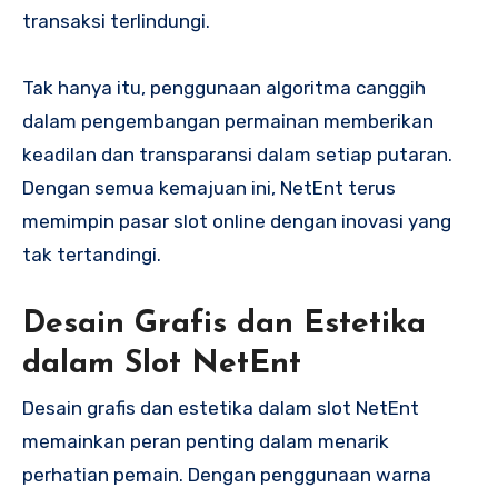
transaksi terlindungi.
Tak hanya itu, penggunaan algoritma canggih
dalam pengembangan permainan memberikan
keadilan dan transparansi dalam setiap putaran.
Dengan semua kemajuan ini, NetEnt terus
memimpin pasar slot online dengan inovasi yang
tak tertandingi.
Desain Grafis dan Estetika
dalam Slot NetEnt
Desain grafis dan estetika dalam slot NetEnt
memainkan peran penting dalam menarik
perhatian pemain. Dengan penggunaan warna