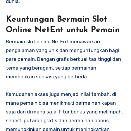
dunia.
Keuntungan Bermain Slot
Online NetEnt untuk Pemain
Bermain slot online NetEnt menawarkan
pengalaman yang unik dan menguntungkan bagi
para pemain. Dengan grafis berkualitas tinggi dan
tema yang beragam, setiap permainan
memberikan sensasi yang berbeda.
Kemudahan akses juga menjadi nilai tambah, di
mana pemain bisa menikmati permainan kapan
saja dan di mana saja. Fitur bonus yang melimpah,
seperti putaran gratis dan permainan bonus,
memungkinkan pemain untuk meningkatkan