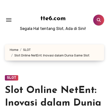
Lewati
ke
konten
tte6.com
Segala Hal tentang Slot, Ada di Sini!
Home
SLOT
Slot Online NetEnt: Inovasi dalam Dunia Game Slot
SLOT
Slot Online NetEnt:
Inovasi dalam Dunia