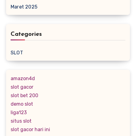
Maret 2025
Categories
SLOT
amazon4d
slot gacor
slot bet 200
demo slot
liga123
situs slot
slot gacor hari ini