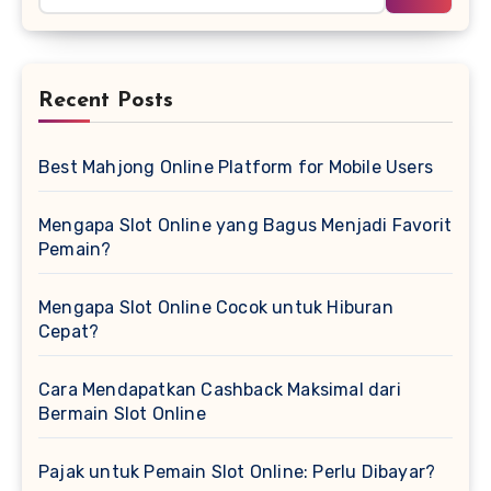
Recent Posts
Best Mahjong Online Platform for Mobile Users
Mengapa Slot Online yang Bagus Menjadi Favorit
Pemain?
Mengapa Slot Online Cocok untuk Hiburan
Cepat?
Cara Mendapatkan Cashback Maksimal dari
Bermain Slot Online
Pajak untuk Pemain Slot Online: Perlu Dibayar?